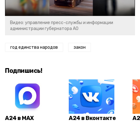
Video
Видео: управление пресс-службы и информации
администрации губернатора АО
год единства народов
закон
Подпишись!
А24 в MAX
А24 в Вконтакте
А2