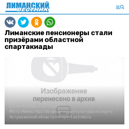
Лиманские пенсионеры стали
призёрами областной
спартакиады
23 июля 2022, 17:27
Спорт
Фото:
Министерство физической культуры и спорта
Астраханской области
minsport.astrobl.ru