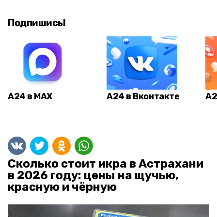
Подпишись!
А24 в MAX
А24 в Вконтакте
А2
Сколько стоит икра в Астрахани
в 2026 году: цены на щучью,
красную и чёрную