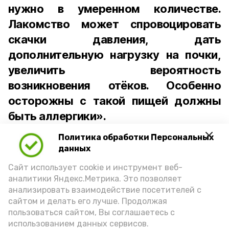
нужно в умеренном количестве.
Лакомство может спровоцировать
скачки давления, дать
дополнительную нагрузку на почки,
увеличить вероятность
возникновения отёков. Особенно
осторожны с такой пищей должны
быть аллергики».
Политика обработки Персональных
Для взрослого человека безопасной
данных
порцией икры считается 30-50 граммов
(2-3 ложки). При этом следует обратить
Сайт использует cookie и инструмент веб-
аналитики Яндекс.Метрика. Это позволяет
внимание на хлеб, с которым она
анализировать взаимодействие посетителей с
подаётся: лучше выбирать
сайтом и делать его лучше. Продолжая
цельнозерновой, с мукой грубого
пользоваться сайтом, Вы соглашаетесь с
использованием данных сервисов.
помола. Есть икру следует в первой