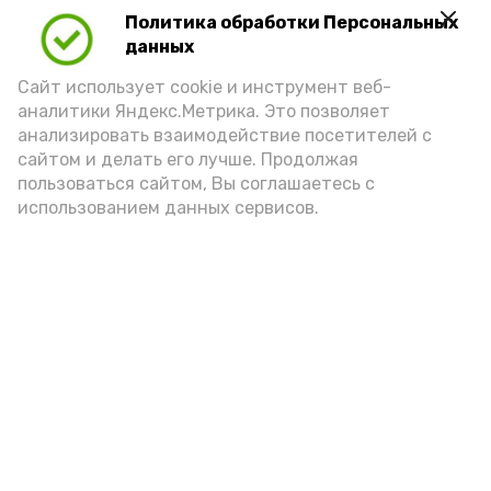
Политика обработки Персональных
Для взрослого человека безопасной
данных
порцией икры считается 30-50 граммов
(2-3 ложки). При этом следует обратить
Сайт использует cookie и инструмент веб-
аналитики Яндекс.Метрика. Это позволяет
внимание на хлеб, с которым она
анализировать взаимодействие посетителей с
подаётся: лучше выбирать
сайтом и делать его лучше. Продолжая
цельнозерновой, с мукой грубого
пользоваться сайтом, Вы соглашаетесь с
использованием данных сервисов.
помола. Есть икру следует в первой
половине дня. Кстати, полезнее для
здоровья сопроводить такой бутерброд
сочными овощами, свежей зеленью и
отварным яйцом.