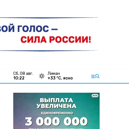
сб, 08 авг.
Лиман
10:22
+
33
°С,
ясно