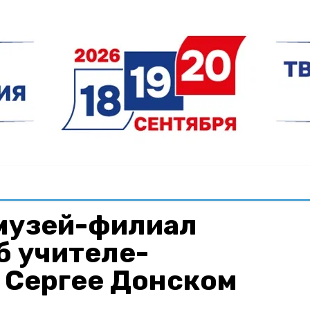
музей-филиал
б учителе-
 Сергее Донском