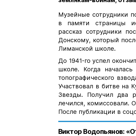
землякам-воинам, отзы
Музейные сотрудники п
в памяти страницы ис
рассказ сотрудники по
Донскому, который посл
Лиманской школе.
До 1941-го успел окончи
школе. Когда началась
топографического взвод
Участвовал в битве на 
Звезды. Получил два р
лечился, комиссовали. О
После публикации в соц
Виктор Водопьянов: «
О