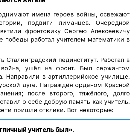
ваются жители
однимают имена героев войны, освежают
тории, подвиги лиманцев. Очередной
святили фронтовику Сергею Алексеевичу
е победы работал учителем математики в
ть Сталинградский пединститут. Работал в
 война, ушёл на фронт. Был сержантом
а. Направили в артиллерийское училище.
Курской дуге. Награждён орденом Красной
анения; после второго, тяжёлого, долго
ставил о себе добрую память как учитель.
сети пришли отклики. Вот некоторые:
тличный учитель был».