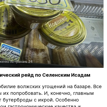
рженко
Астрахань 24
ический рейд по Селенским Исадам
билие волжских угощений на базаре. Все
ы их попробовать. И, конечно, главным
т бутерброды с икрой. Особенно
вои гастрономические качества и