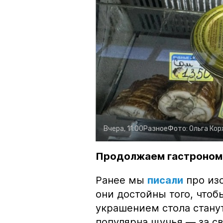
Вчера, 11:00
Разное
Фото:
Ольга Ко
Продолжаем гастроном
Ранее мы
писали
про изо
они достойны того, чтоб
украшением стола стану
популярна щучья — за с