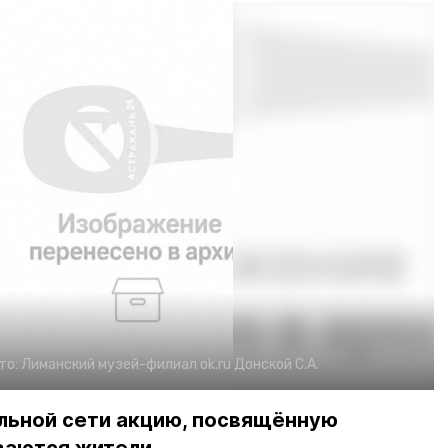
то:
Лиманский музей-филиал
ok.ru
Донской С.А.
льной сети акцию, посвящённую