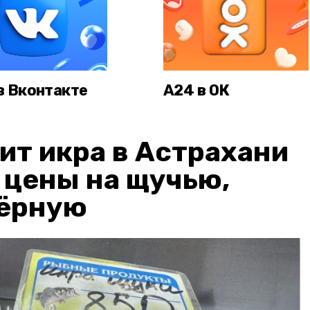
в Вконтакте
А24 в ОК
ит икра в Астрахани
: цены на щучью,
чёрную