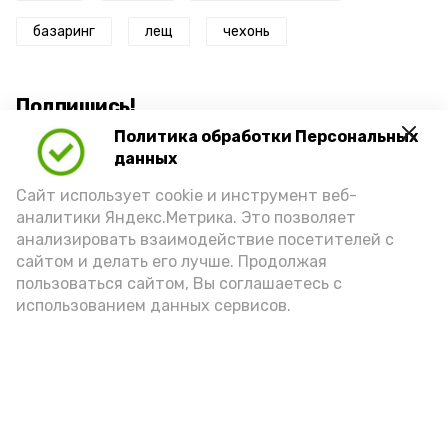
базаринг
лещ
чехонь
Подпишись!
Политика обработки Персональных
данных
Сайт использует cookie и инструмент веб-
аналитики Яндекс.Метрика. Это позволяет
анализировать взаимодействие посетителей с
А24 в MAX
А24 в Вконтакте
А2
сайтом и делать его лучше. Продолжая
пользоваться сайтом, Вы соглашаетесь с
использованием данных сервисов.
Астраханцам дали алгоритм
действий при ракетной
опасности