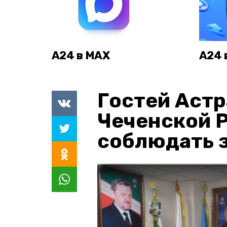
А24 в MAX
А24 
Гостей Астр
Чеченской 
соблюдать з