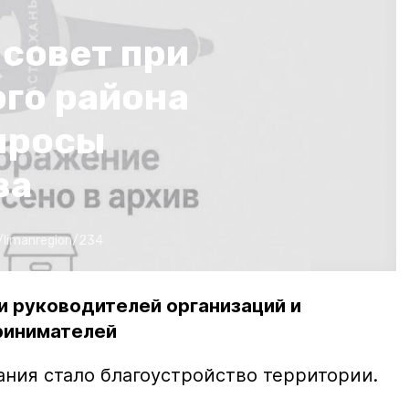
совет при
го района
просы
ва
/limanregion/234
и руководителей организаций и
ринимателей
ания стало благоустройство территории.