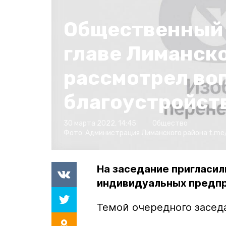
Общественный 
главе Лиманско
рассмотрел во
благоустройст
30 марта 2022, 14:45
Общество
Фото:
Администрация Лиманского района
t.me
На заседание пригласил
индивидуальных предп
Темой очередного засед