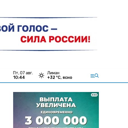
пт, 07 авг.
Лиман
10:44
+
32
°С,
ясно