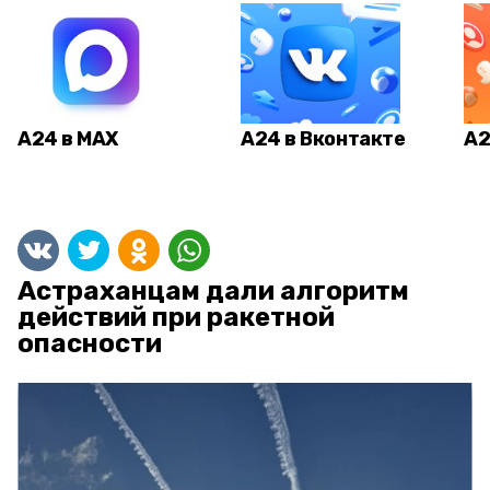
А24 в MAX
А24 в Вконтакте
А2
Астраханцам дали алгоритм
действий при ракетной
опасности