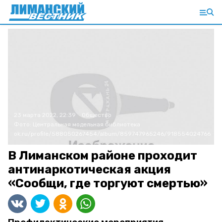
23 марта 2022, 22:39
Общество
Фото:
Центральная модельная библиотека
ok.ru/profile/588050267454/album/859747965246/918554024766
В Лиманском районе проходит
антинаркотическая акция
«Сообщи, где торгуют смертью»