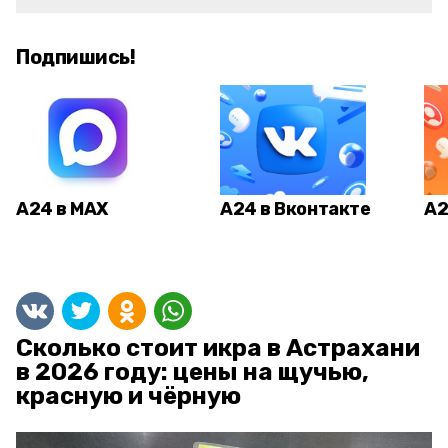
Подпишись!
А24 в MAX
А24 в Вконтакте
А2
Сколько стоит икра в Астрахани
в 2026 году: цены на щучью,
красную и чёрную