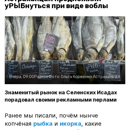
уРЫБнуться при виде воблы
Вчера, 09:00
Разное
Фото:
Ольга Корженко
Астрахань 24
Знаменитый рынок на Селенских Исадах
порадовал своими рекламными перлами
Ранее мы писали, почём нынче
копчёная
рыбка
и
икорка
, какие