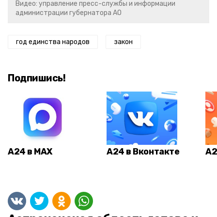
Видео: управление пресс-службы и информации
администрации губернатора АО
год единства народов
закон
Подпишись!
А24 в MAX
А24 в Вконтакте
А2