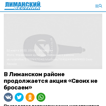
22 марта 2022, 23:06
Общество
Фото:
Управление культуры Лиманского района
ok.ru/profile/579179971342/statuses/154524916679950
Село
Лесное
В Лиманском районе
продолжается акция «Своих не
бросаем»