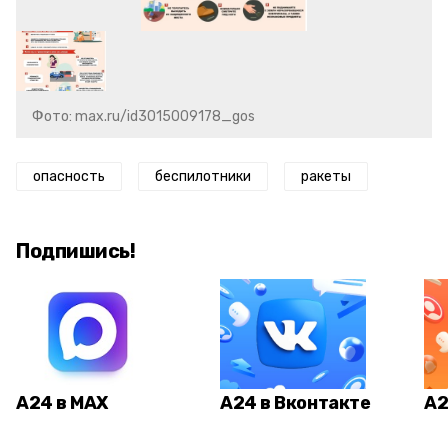
Фото: max.ru/id3015009178_gos
опасность
беспилотники
ракеты
Подпишись!
А24 в MAX
А24 в Вконтакте
А2