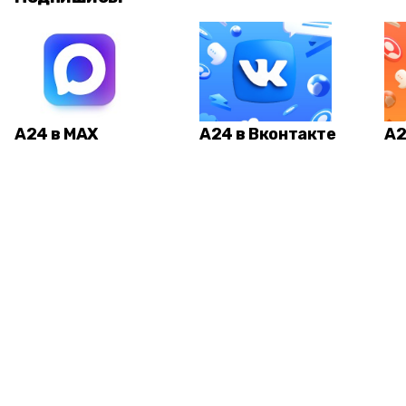
А24 в MAX
А24 в Вконтакте
А2