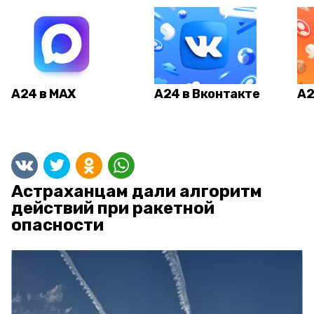
А24 в MAX
А24 в Вконтакте
А2
Астраханцам дали алгоритм
действий при ракетной
опасности