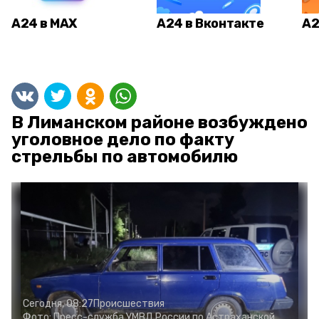
А24 в MAX
А24 в Вконтакте
А2
В Лиманском районе возбуждено
уголовное дело по факту
стрельбы по автомобилю
Сегодня, 08:27
Происшествия
Фото:
Пресс-служба УМВД России по Астраханской