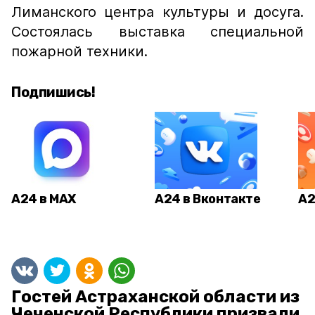
Лиманского центра культуры и досуга.
Состоялась в
ыставка специальной
пожарной техники.
Подпишись!
А24 в MAX
А24 в Вконтакте
А2
Гостей Астраханской области из
Чеченской Республики призвали