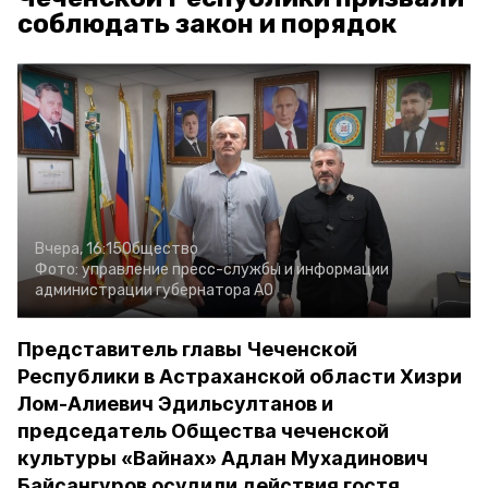
соблюдать закон и порядок
Вчера, 16:15
Общество
Фото:
управление пресс-службы и информации
администрации губернатора АО
Представитель главы Чеченской
Республики в Астраханской области Хизри
Лом-Алиевич Эдильсултанов и
председатель Общества чеченской
культуры «Вайнах» Адлан Мухадинович
Байсангуров осудили действия гостя