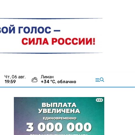
чт, 06 авг.
Лиман
19:59
+
34
°С,
облачно