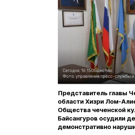
Сегодня, 16:15
Общество
Фото:
управление пресс-службы и
Представитель главы Ч
области Хизри Лом-Али
Общества чеченской ку
Байсангуров осудили де
демонстративно наруши