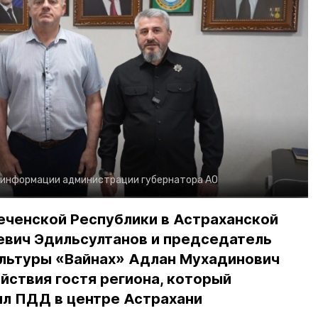
 информации администрации губернатора АО
еченской Республики в Астраханской
евич Эдильсултанов и председатель
льтуры «Вайнах» Адлан Мухадинович
йствия гостя региона, который
л ПДД в центре Астрахани