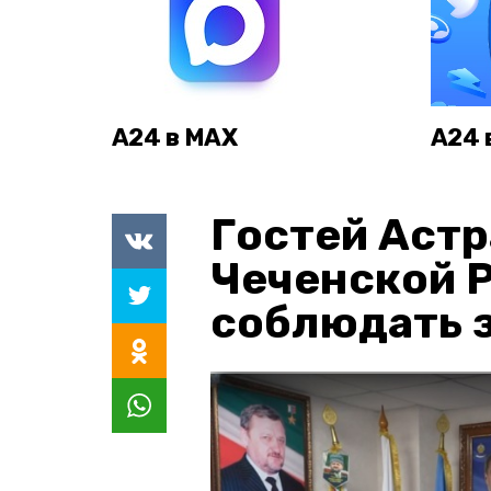
А24 в MAX
А24 
Гостей Астр
Чеченской 
соблюдать з