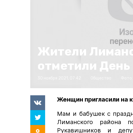
Жители Лиманс
отметили День
30 ноября 2021, 07:42
Общество
Фото
Женщин пригласили на к
Мам и бабушек с празд
Лиманского района п
Рукавишников и депу