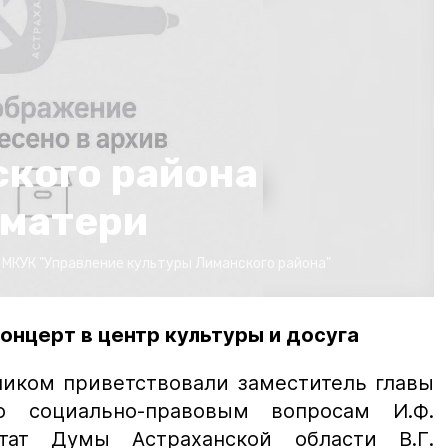
кого района
 матери
:
МКУК "Управление культуры Лиманского района"
онцерт в центр культуры и досуга
ником приветствовали заместитель главы
о социально-правовым вопросам И.Ф.
тат Думы Астраханской области В.Г.