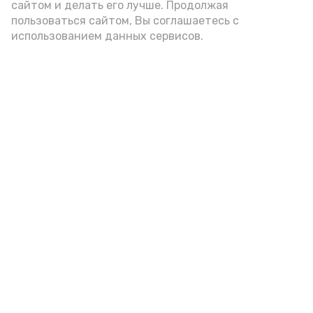
А24 в MAX
А24 в Вконтакте
А2
сайтом и делать его лучше. Продолжая
пользоваться сайтом, Вы соглашаетесь с
использованием данных сервисов.
В селе Воскресеновка провели
экологическое занятие по
спасению молоди рыбы
Сегодня, 08:26
Экология
Фото:
Управление культуры Лиманского округа
vk.ru