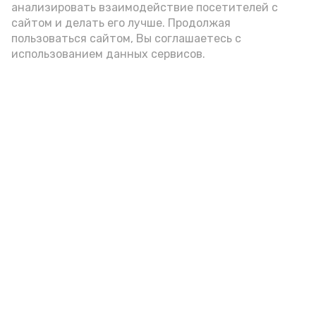
анализировать взаимодействие посетителей с
платформы «Россия — страна
сайтом и делать его лучше. Продолжая
возможностей».
пользоваться сайтом, Вы соглашаетесь с
использованием данных сервисов.
Фото: astrobl.ru
Подпишись!