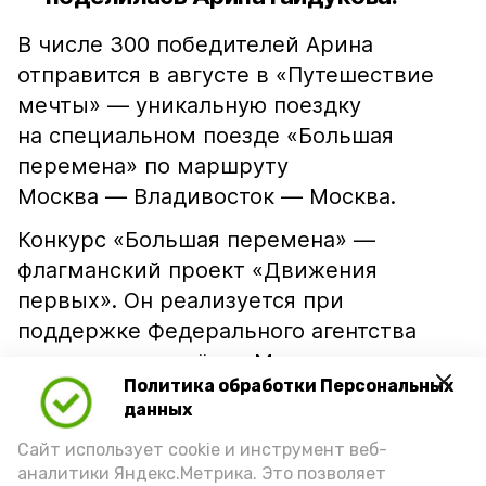
В числе 300 победителей Арина
отправится в августе в «Путешествие
мечты» — уникальную поездку
на специальном поезде «Большая
перемена» по маршруту
Москва — Владивосток — Москва.
Конкурс «Большая перемена» —
флагманский проект «Движения
первых». Он реализуется при
поддержке Федерального агентства
по делам молодёжи, Министерства
Политика обработки Персональных
просвещения и Министерства науки
данных
и высшего образования РФ в рамках
Сайт использует cookie и инструмент веб-
нацпроекта «Молодёжь и дети»
аналитики Яндекс.Метрика. Это позволяет
и входит в линейку проектов