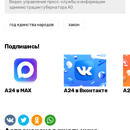
Видео: управление пресс-службы и информации
администрации губернатора АО
год единства народов
закон
Подпишись!
А24 в MAX
А24 в Вконтакте
А2