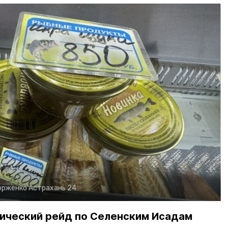
орженко
Астрахань 24
ический рейд по Селенским Исадам