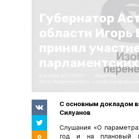
Губернатор Ас
области Игорь
принял участие
парламентских
8 октября 2021, 00:00
Общество
Фото:
Управление пресс-службы и информации
С основным докладом в
Силуанов
Слушания «О параметра
год и на плановый 