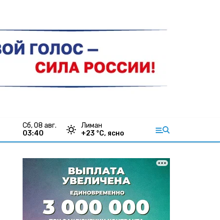
сб, 08 авг.
Лиман
03:40
+
23
°С,
ясно