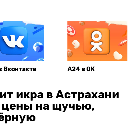
в Вконтакте
А24 в ОК
ит икра в Астрахани
: цены на щучью,
чёрную