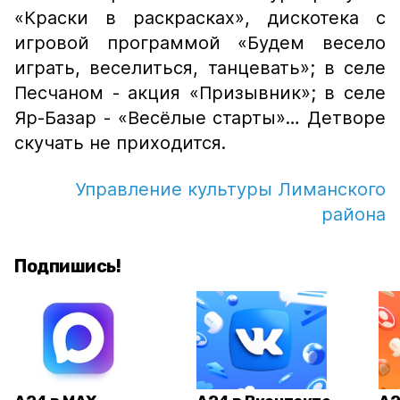
«Краски в раскрасках», дискотека
с
игровой программой «Будем весело
играть, веселиться, танцевать»;
в селе
Песчаном -
акци
я
«Призывник»;
в селе
Яр-Базар - «
Вес
ё
лые старты»… Детворе
скучать не приходится.
Управление культуры Лиманского
района
Подпишись!