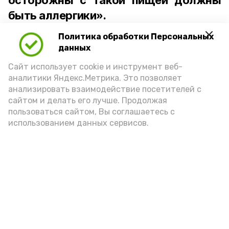
осторожны с такой пищей должны
быть аллергики».
Политика обработки Персональных
Для взрослого человека безопасной
данных
порцией икры считается 30-50 граммов
(2-3 ложки). При этом следует обратить
Сайт использует cookie и инструмент веб-
аналитики Яндекс.Метрика. Это позволяет
внимание на хлеб, с которым она
анализировать взаимодействие посетителей с
подаётся: лучше выбирать
сайтом и делать его лучше. Продолжая
цельнозерновой, с мукой грубого
пользоваться сайтом, Вы соглашаетесь с
использованием данных сервисов.
помола. Есть икру следует в первой
половине дня. Кстати, полезнее для
здоровья сопроводить такой бутерброд
сочными овощами, свежей зеленью и
отварным яйцом.