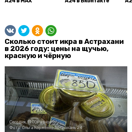
А24 в MAX
А24 в Вконтакте
А2
Сколько стоит икра в Астрахани
в 2026 году: цены на щучью,
красную и чёрную
Сегодня, 11:00
Разное
Фото:
Ольга Корженко
Астрахань 24