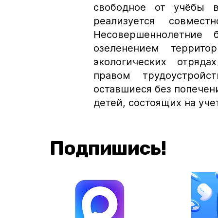
свободное от учёбы в
реализуется совмест
Несовершеннолетние б
озеленением террито
экологических отряда
правом трудоустройс
оставшиеся без попечен
детей, состоящих на уче
Подпишись!