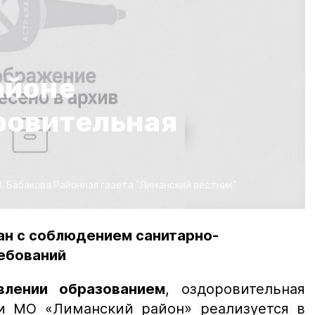
айоне
ровительная
. Бабакова
Районная газета "Лиманский вестник"
ан с соблюдением санитарно-
ебований
влении образованием
, оздоровительная
и МО «Лиманский район» реализуется в