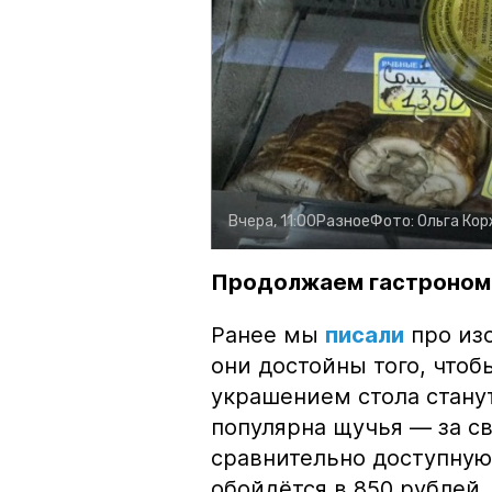
Вчера, 11:00
Разное
Фото:
Ольга Ко
Продолжаем гастроном
Ранее мы
писали
про изо
они достойны того, чтоб
украшением стола стану
популярна щучья — за с
сравнительно доступную 
обойдётся в 850 рублей.