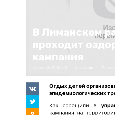
В Лиманском р
проходит оздо
кампания
27 июня 2021, 00:00
Общество
Фото:
Ю
Отдых детей организов
эпидемиологических тр
Как сообщили в
упра
кампания на территори