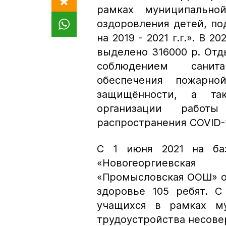
рамках муниципально
оздоровления детей, п
на 2019 - 2021 г.г.».
В 20
выделено 316000 р. Отд
соблюдением санитар
обеспечения пожарной
защищённости, а та
организации работ
распространения COVID-
С 1 июня 2021 на 
«Новогеоргиевска
«Промысловская ООШ» о
здоровье 105 ребят. С
учащихся в рамках му
трудоустройства несовер