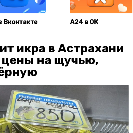
в Вконтакте
А24 в ОК
ит икра в Астрахани
: цены на щучью,
чёрную