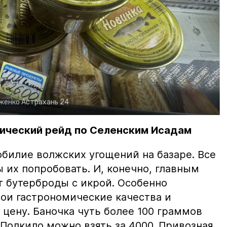
рженко
Астрахань 24
ический рейд по Селенским Исадам
билие волжских угощений на базаре. Все
ы их попробовать. И, конечно, главным
т бутерброды с икрой. Особенно
вои гастрономические качества и
цену. Баночка чуть более 100 граммов
 Полкило можно взять за 4000. Привозная