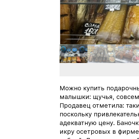
Можно купить подарочны
малышки: щучья, совсем
Продавец отметила: так
поскольку привлекатель
адекватную цену. Баноч
икру осетровых в фирме