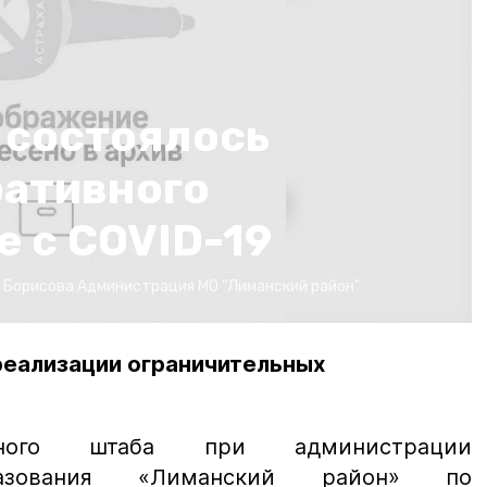
 состоялось
ративного
е с COVID-19
. Борисова
Администрация МО "Лиманский район"
еализации ограничительных
вного штаба при администрации
зования
«Лиманский район» по