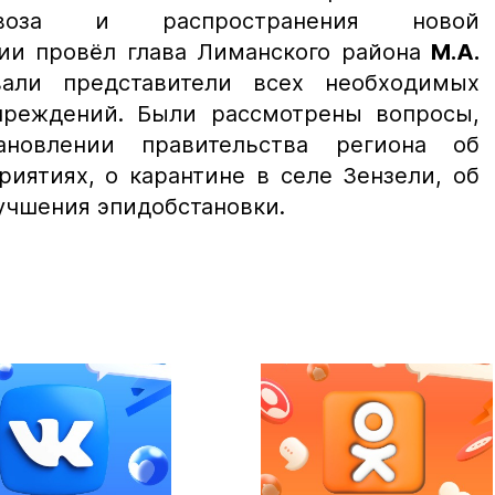
завоза
и распространения новой
ции
провёл г
лава Лиманского района
М.А.
вали представители всех необходимых
чреждений. Были рассмотрены вопросы,
ановлении правительства региона об
иятиях, о карантине в селе Зензели, об
учшения эпидобстановки.