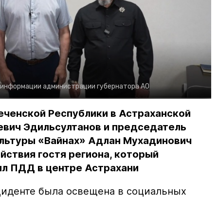
 информации администрации губернатора АО
еченской Республики в Астраханской
евич Эдильсултанов и председатель
льтуры «Вайнах» Адлан Мухадинович
йствия гостя региона, который
л ПДД в центре Астрахани
иденте была освещена в социальных