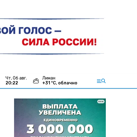
чт, 06 авг.
Лиман
20:22
+
31
°С,
облачно