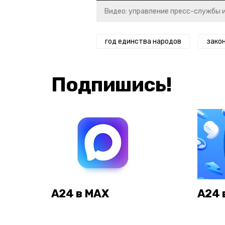
Видео: управление пресс-службы 
год единства народов
зако
Подпишись!
А24 в MAX
А24 