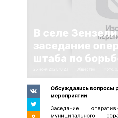
В селе Зензели
заседание опе
штаба по борьб
25 июня 2021, 10:23
Общество
Фото:
О
Обсуждались вопросы р
мероприятий
З
аседание операти
муниципального обра