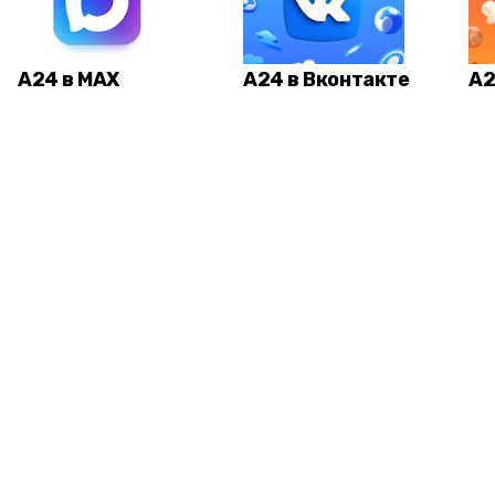
А24 в MAX
А24 в Вконтакте
А2