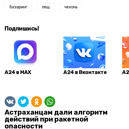
базаринг
лещ
чехонь
Подпишись!
А24 в MAX
А24 в Вконтакте
А2
Астраханцам дали алгоритм
действий при ракетной
опасности