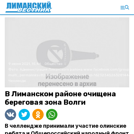
9 июня 2021, 15:46
Общество
Фото:
Администрация Лиманского района
www.facebook.com/groups/
multi_permalinks=820467385558063&notif_id=1623234526328144&noti
Челлендж
В Лиманском районе очищена
береговая зона Волги
В челлендже принимали участие олинские
ребята и Общероссийский народный фронт