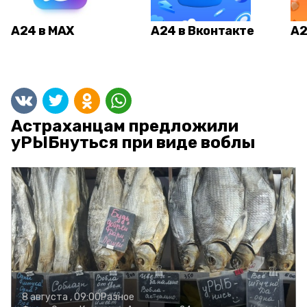
А24 в MAX
А24 в Вконтакте
А2
Астраханцам предложили
уРЫБнуться при виде воблы
8 августа , 09:00
Разное