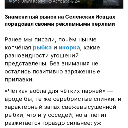
Фото:
Ольга Корженко
Астрахань 24
Знаменитый рынок на Селенских Исадах
порадовал своими рекламными перлами
Ранее мы писали, почём нынче
копчёная
рыбка
и
икорка
, какие
разновидности угощений
представлены. Без внимания не
остались позитивно заряженные
прилавки.
«Чёткая вобла для чётких парней» —
вроде бы, те же серебристые спинки, и
характерный запах свежевысушенной
рыбки, что и у соседей, но аппетит
разжигается гораздо сильнее: уж