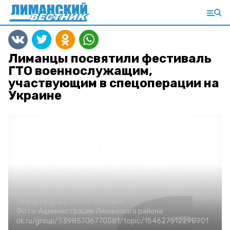
Лиманцы посвятили фестиваль
ГТО военнослужащим,
участвующим в спецоперации на
Украине
18 марта 2022, 20:53
Политика
Фото:
Администрация Лиманского района
ok.ru/group/53985706770581/topic/154627512298901