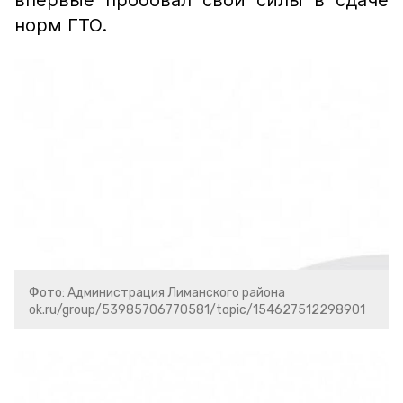
впервые пробовал свои силы в сдаче
норм ГТО.
Фото: Администрация Лиманского района
ok.ru/group/53985706770581/topic/154627512298901