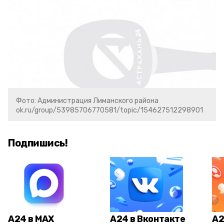
Фото: Администрация Лиманского района
ok.ru/group/53985706770581/topic/154627512298901
Подпишись!
А24 в MAX
А24 в Вконтакте
А2