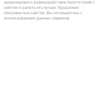
анализировать взаимодействие посетителей с
сайтом и делать его лучше. Продолжая
Видео: управление пресс-службы и информации
пользоваться сайтом, Вы соглашаетесь с
администрации губернатора АО
использованием данных сервисов.
год единства народов
закон
Подпишись!
А24 в MAX
А24 в Вконтакте
А2