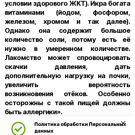
условии здорового ЖКТ). Икра богата
витаминами (йодом, фосфором,
железом, хромом и так далее).
Однако она содержит большое
количество соли, потому есть её
нужно в умеренном количестве.
Лакомство может спровоцировать
скачки давления, дать
дополнительную нагрузку на почки,
увеличить вероятность
возникновения отёков. Особенно
осторожны с такой пищей должны
быть аллергики».
Политика обработки Персональных
Для взрослого человека безопасной
данных
порцией икры считается 30-50 граммов