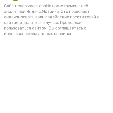
(2-3 ложки). При этом следует обратить
Сайт использует cookie и инструмент веб-
аналитики Яндекс.Метрика. Это позволяет
внимание на хлеб, с которым она
анализировать взаимодействие посетителей с
подаётся: лучше выбирать
сайтом и делать его лучше. Продолжая
цельнозерновой, с мукой грубого
пользоваться сайтом, Вы соглашаетесь с
использованием данных сервисов.
помола. Есть икру следует в первой
половине дня. Кстати, полезнее для
здоровья сопроводить такой бутерброд
сочными овощами, свежей зеленью и
отварным яйцом.