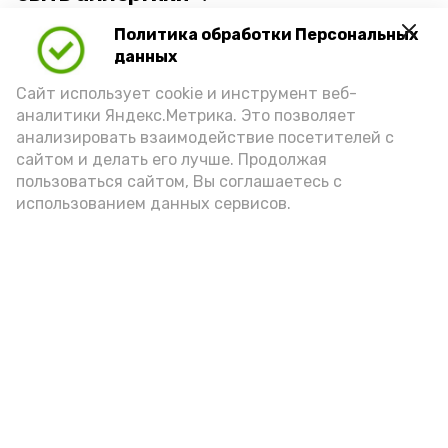
Политика обработки Персональных
Для взрослого человека безопасной
данных
порцией икры считается 30-50 граммов
(2-3 ложки). При этом следует обратить
Сайт использует cookie и инструмент веб-
аналитики Яндекс.Метрика. Это позволяет
внимание на хлеб, с которым она
анализировать взаимодействие посетителей с
подаётся: лучше выбирать
сайтом и делать его лучше. Продолжая
цельнозерновой, с мукой грубого
пользоваться сайтом, Вы соглашаетесь с
использованием данных сервисов.
помола. Есть икру следует в первой
половине дня. Кстати, полезнее для
здоровья сопроводить такой бутерброд
сочными овощами, свежей зеленью и
отварным яйцом.