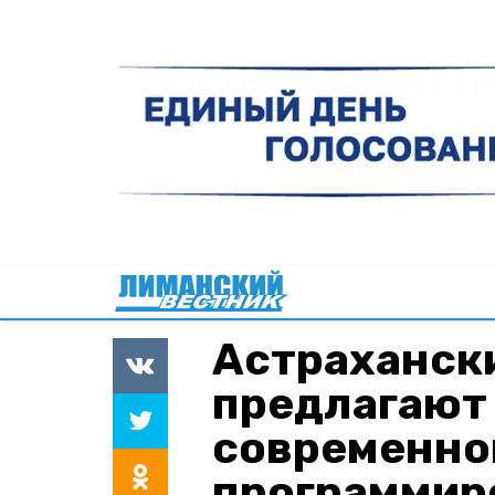
Астраханск
предлагают
современно
программир