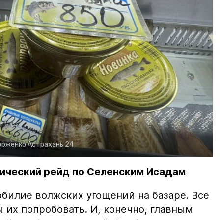
орженко
Астрахань 24
ический рейд по Селенским Исадам
билие волжских угощений на базаре. Все
ы их попробовать. И, конечно, главным