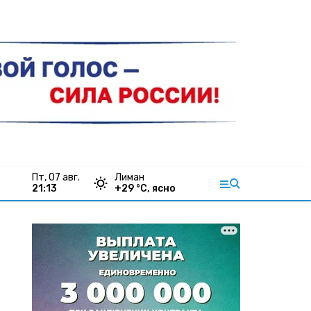
пт, 07 авг.
Лиман
21:13
+
29
°С,
ясно