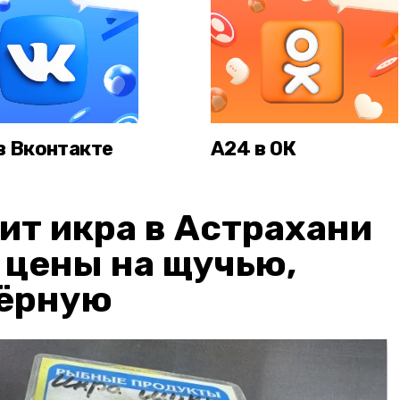
в Вконтакте
А24 в ОК
ит икра в Астрахани
: цены на щучью,
чёрную