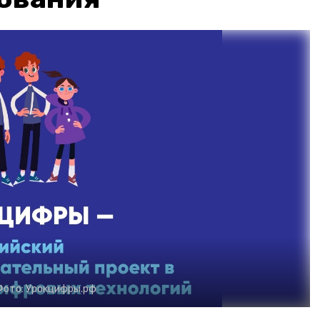
Фото:
Урокцифры.рф