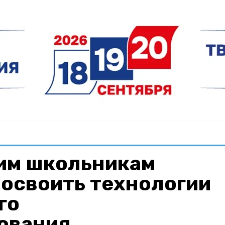
им школьникам
 освоить технологии
го
ования