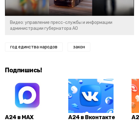
Video
Видео: управление пресс-службы и информации
администрации губернатора АО
год единства народов
закон
Подпишись!
А24 в MAX
А24 в Вконтакте
А2