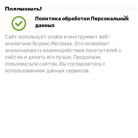
Подпишись!
Политика обработки Персональных
данных
Сайт использует cookie и инструмент веб-
аналитики Яндекс.Метрика. Это позволяет
анализировать взаимодействие посетителей с
А24 в MAX
А24 в Вконтакте
А2
сайтом и делать его лучше. Продолжая
пользоваться сайтом, Вы соглашаетесь с
использованием данных сервисов.
В селе Воскресеновка провели
экологическое занятие по
спасению молоди рыбы