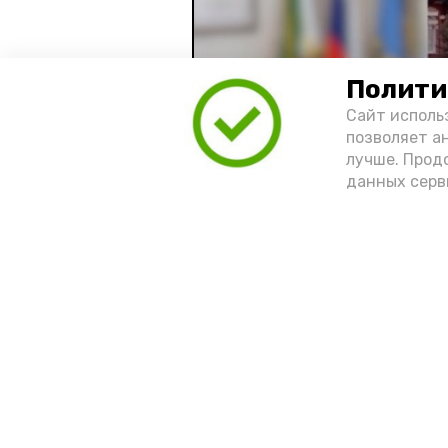
Полити
Сайт исполь
позволяет а
лучше. Прод
данных серв
Видео: управление пресс-службы 
год единства народов
зако
Подпишись!