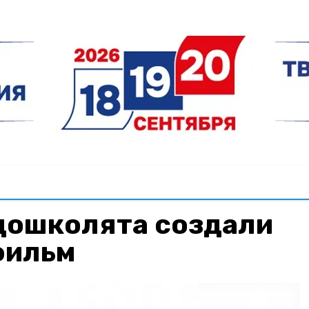
дошколята создали
фильм