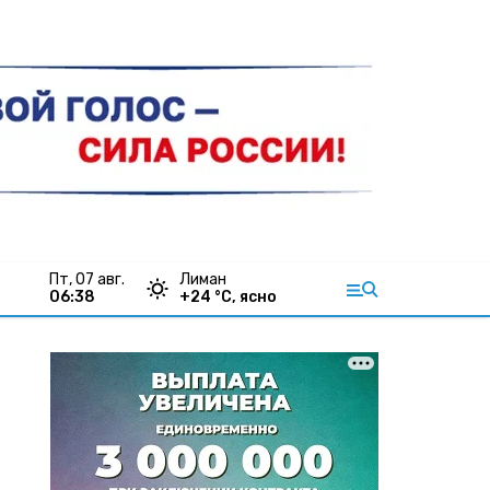
пт, 07 авг.
Лиман
06:38
+
24
°С,
ясно