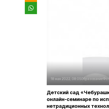
18 мая 2022, 08:05
Образование
Фо
Детский сад «Чебурашка
онлайн-семинаре по ис
нетрадиционных технол