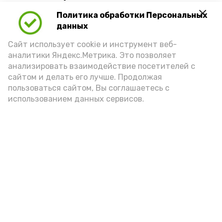
Политика обработки Персональных
Для взрослого человека безопасной
данных
порцией икры считается 30-50 граммов
(2-3 ложки). При этом следует обратить
Сайт использует cookie и инструмент веб-
аналитики Яндекс.Метрика. Это позволяет
внимание на хлеб, с которым она
анализировать взаимодействие посетителей с
подаётся: лучше выбирать
сайтом и делать его лучше. Продолжая
цельнозерновой, с мукой грубого
пользоваться сайтом, Вы соглашаетесь с
использованием данных сервисов.
помола. Есть икру следует в первой
половине дня. Кстати, полезнее для
здоровья сопроводить такой бутерброд
сочными овощами, свежей зеленью и
отварным яйцом.