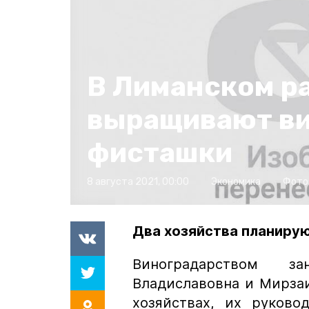
В Лиманском р
выращивают ви
фисташки
8 августа 2021, 00:00
Экономика
Фото
Два хозяйства планиру
Виноградарством 
Владиславовна и Мирзаи
хозяйствах, их руково