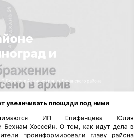
айоне
ноград и
:
О. Борисова
Администрация Лиманского района
ют увеличивать площади под ними
занимаются ИП Епифанцева Юлия
 Бехнам Хоссейн. О том, как идут дела в
дители проинформировали главу района