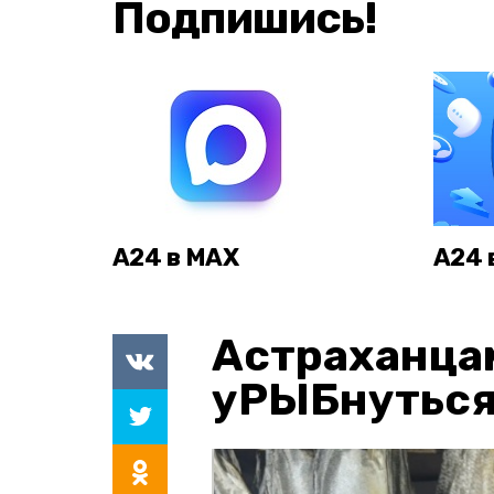
Подпишись!
А24 в MAX
А24 
Астраханца
уРЫБнуться