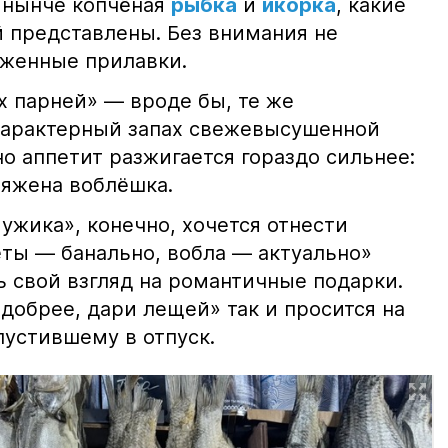
 нынче копчёная
рыбка
и
икорка
, какие
 представлены. Без внимания не
яженные прилавки.
х парней» — вроде бы, те же
характерный запах свежевысушенной
но аппетит разжигается гораздо сильнее:
ряжена воблёшка.
ужика», конечно, хочется отнести
еты — банально, вобла — актуально»
ь свой взгляд на романтичные подарки.
добрее, дари лещей» так и просится на
тпустившему в отпуск.