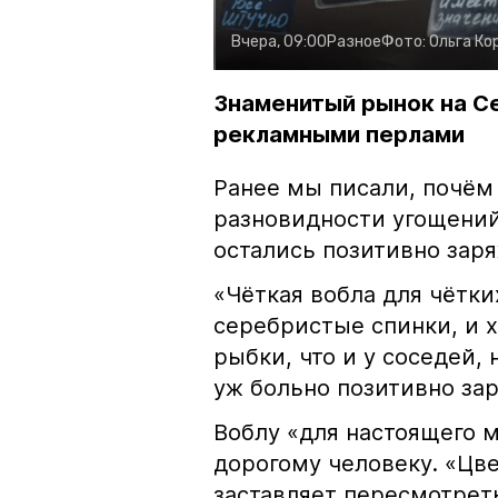
Вчера, 09:00
Разное
Фото:
Ольга Ко
Знаменитый рынок на С
рекламными перлами
Ранее мы писали, почём
разновидности угощений
остались позитивно зар
«Чёткая вобла для чётки
серебристые спинки, и 
рыбки, что и у соседей, 
уж больно позитивно за
Воблу «для настоящего м
дорогому человеку. «Цв
заставляет пересмотрет