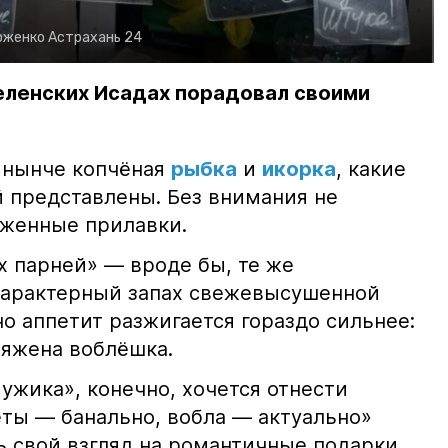
рженко
Астрахань 24
еленских Исадах порадовал своими
 нынче копчёная
рыбка
и
икорка
, какие
 представлены. Без внимания не
яженные прилавки.
х парней» — вроде бы, те же
характерный запах свежевысушенной
но аппетит разжигается гораздо сильнее:
ряжена воблёшка.
ужика», конечно, хочется отнести
еты — банально, вобла — актуально»
ь свой взгляд на романтичные подарки.