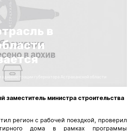
трасль в
области
вается
 администрации губернатора Астраханской области
ый заместитель министра строительства
тил регион с рабочей поездкой, проверил
артирного дома в рамках программы