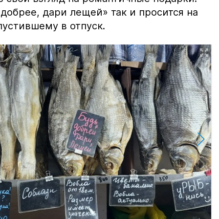
добрее, дари лещей» так и просится на
тпустившему в отпуск.