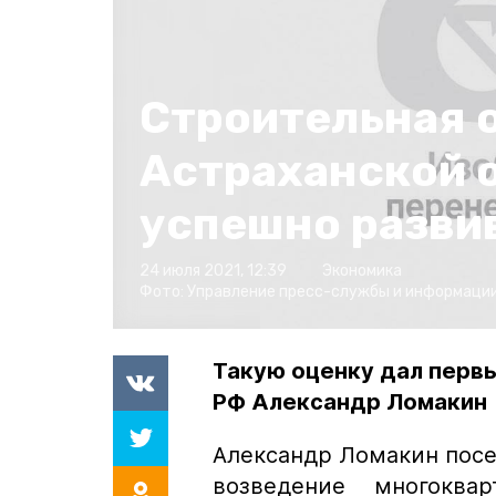
Строительная о
Астраханской 
успешно разви
24 июля 2021, 12:39
Экономика
Фото:
Управление пресс-службы и информации
Такую оценку дал перв
РФ Александр Ломакин
Александр Ломакин посе
возведение многокв