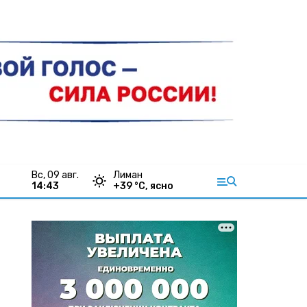
вс, 09 авг.
Лиман
14:43
+
39
°С,
ясно