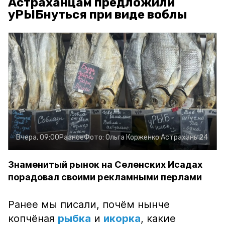
Астраханцам предложили
уРЫБнуться при виде воблы
Вчера, 09:00
Разное
Фото:
Ольга Корженко
Астрахань 24
Знаменитый рынок на Селенских Исадах
порадовал своими рекламными перлами
Ранее мы писали, почём нынче
копчёная
рыбка
и
икорка
, какие