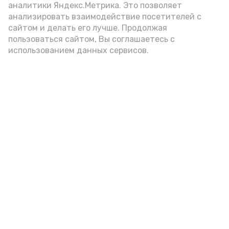
аналитики Яндекс.Метрика. Это позволяет
анализировать взаимодействие посетителей с
сайтом и делать его лучше. Продолжая
пользоваться сайтом, Вы соглашаетесь с
использованием данных сервисов.
Фото: Ольга Корженко Астрахань 24
Как объяснили продавцы, воблу берут
охотно: уж больно хороша на вкус. К
тому же её удобно транспортировать,
она долго не портится. А это
немаловажно: рыбка, особенно с такими