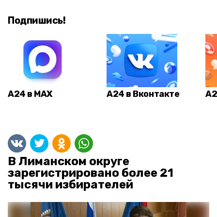
Подпишись!
А24 в MAX
А24 в Вконтакте
А2
В Лиманском округе
зарегистрировано более 21
тысячи избирателей