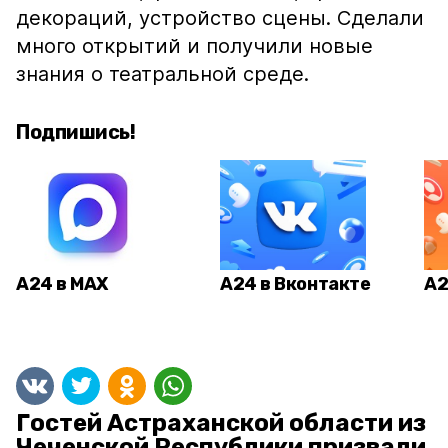
декораций, устройство сцены. Сделали
много открытий и получили новые
знания о театральной среде.
Подпишись!
А24 в MAX
А24 в Вконтакте
А2
Гостей Астраханской области из
Чеченской Республики призвали