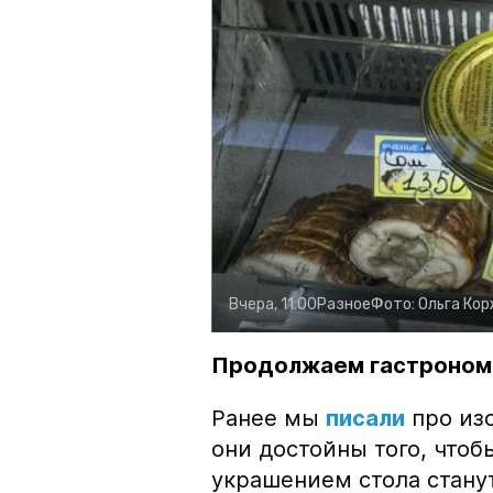
Вчера, 11:00
Разное
Фото:
Ольга Ко
Продолжаем гастроном
Ранее мы
писали
про изо
они достойны того, чтоб
украшением стола стану