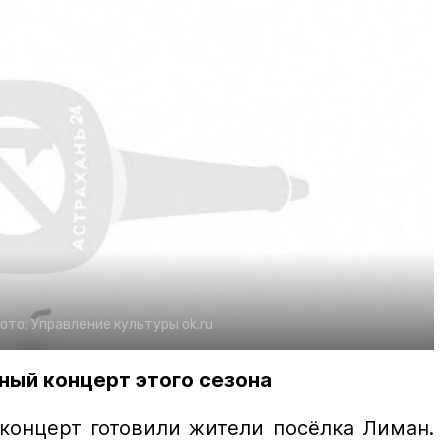
ото:
Управление культуры
ok.ru
ный концерт этого сезона
онцерт готовили жители посёлка Лиман.