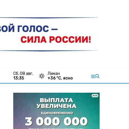
сб, 08 авг.
Лиман
13:35
+
36
°С,
ясно