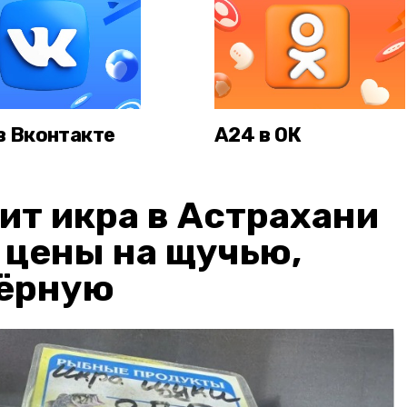
в Вконтакте
А24 в ОК
ит икра в Астрахани
: цены на щучью,
чёрную