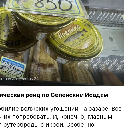
рженко
Астрахань 24
ический рейд по Селенским Исадам
билие волжских угощений на базаре. Все
ы их попробовать. И, конечно, главным
т бутерброды с икрой. Особенно