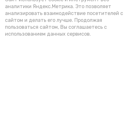
аналитики Яндекс.Метрика. Это позволяет
внимание на хлеб, с которым она
анализировать взаимодействие посетителей с
подаётся: лучше выбирать
сайтом и делать его лучше. Продолжая
цельнозерновой, с мукой грубого
пользоваться сайтом, Вы соглашаетесь с
использованием данных сервисов.
помола. Есть икру следует в первой
половине дня. Кстати, полезнее для
здоровья сопроводить такой бутерброд
сочными овощами, свежей зеленью и
отварным яйцом.