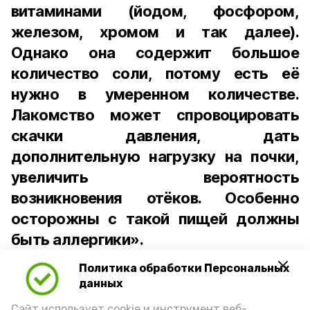
витаминами (йодом, фосфором,
железом, хромом и так далее).
Однако она содержит большое
количество соли, потому есть её
нужно в умеренном количестве.
Лакомство может спровоцировать
скачки давления, дать
дополнительную нагрузку на почки,
увеличить вероятность
возникновения отёков. Особенно
осторожны с такой пищей должны
быть аллергики».
Политика обработки Персональных
Для взрослого человека безопасной
данных
порцией икры считается 30-50 граммов
(2-3 ложки). При этом следует обратить
Сайт использует cookie и инструмент веб-