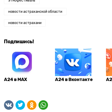
этнофестиваль
новости астраханской области
новости астрахани
Подпишись!
А24 в MAX
А24 в Вконтакте
А2