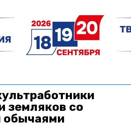
культработники
и земляков со
 обычаями