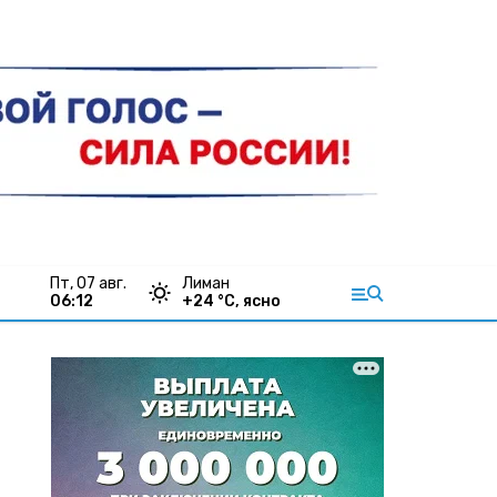
пт, 07 авг.
Лиман
06:12
+
24
°С,
ясно