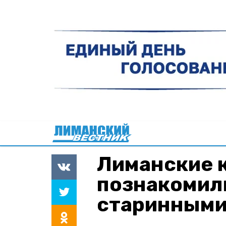
Лиманские 
познакомил
старинными