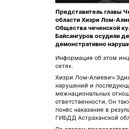
Представитель главы Ч
области Хизри Лом-Али
Общества чеченской ку
Байсангуров осудили де
демонстративно наруши
Информация об этом инц
сетях.
Хизри Лом-Алиевич Эдил
нарушений и последующе
межнациональных отноше
ответственности. Он та
понёс наказание в резу
ГИБДД Астраханской обл