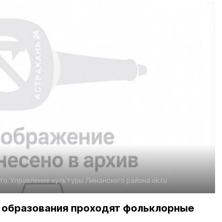
то:
Управление культуры Лиманского района
ok.ru
о образования проходят фольклорные