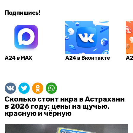
Подпишись!
А24 в MAX
А24 в Вконтакте
А2
Сколько стоит икра в Астрахани
в 2026 году: цены на щучью,
красную и чёрную