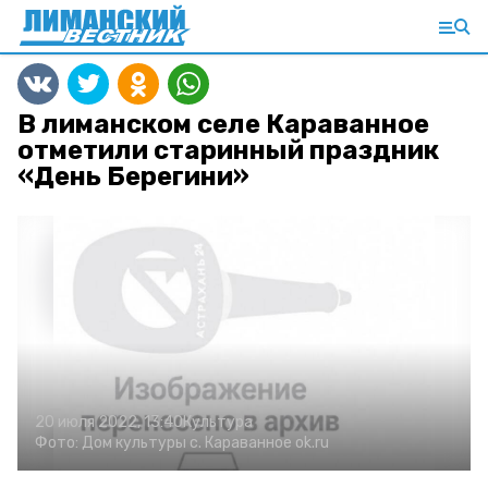
В лиманском селе Караванное
отметили старинный праздник
«День Берегини»
20 июля 2022, 13:40
Культура
Фото:
Дом культуры с. Караванное
ok.ru