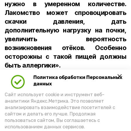
нужно в умеренном количестве.
Лакомство может спровоцировать
скачки давления, дать
дополнительную нагрузку на почки,
увеличить вероятность
возникновения отёков. Особенно
осторожны с такой пищей должны
быть аллергики».
Политика обработки Персональных
Для взрослого человека безопасной
данных
порцией икры считается 30-50 граммов
(2-3 ложки). При этом следует обратить
Сайт использует cookie и инструмент веб-
аналитики Яндекс.Метрика. Это позволяет
внимание на хлеб, с которым она
анализировать взаимодействие посетителей с
подаётся: лучше выбирать
сайтом и делать его лучше. Продолжая
цельнозерновой, с мукой грубого
пользоваться сайтом, Вы соглашаетесь с
использованием данных сервисов.
помола. Есть икру следует в первой