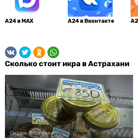
А24 в MAX
А24 в Вконтакте
А2
Сколько стоит икра в Астрахани
Сегодня, 11:00
Разное