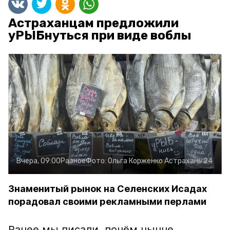
Астраханцам предложили
уРЫБнуться при виде воблы
Вчера, 09:00
Разное
Фото:
Ольга Корженко
Астрахань 24
Знаменитый рынок на Селенских Исадах
порадовал своими рекламными перлами
Ранее мы писали, почём нынче