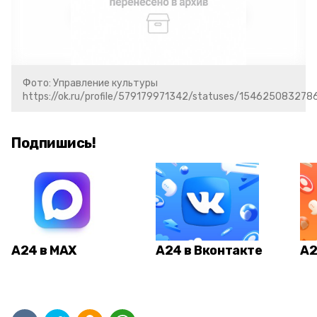
Фото: Управление культуры
https://ok.ru/profile/579179971342/statuses/154625083278
Подпишись!
А24 в MAX
А24 в Вконтакте
А2