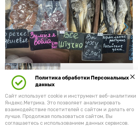
Политика обработки Персональных
данных
Фото: Ольга Корженко Астрахань 24
Сайт использует cookie и инструмент веб-аналитики
Яндекс.Метрика. Это позволяет анализировать
Как объяснили продавцы, воблу берут
взаимодействие посетителей с сайтом и делать его
охотно: уж больно хороша на вкус. К
лучше. Продолжая пользоваться сайтом, Вы
соглашаетесь с использованием данных сервисов.
тому же её удобно транспортировать,
она долго не портится. А это