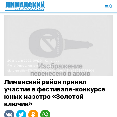
20 апреля 2022, 09:29
Культура
Фото:
Управление культуры
ok.ru/profile/579179971342/statuses/154625083278606
Лиманский район принял
участие в фестивале-конкурсе
юных маэстро «Золотой
ключик»