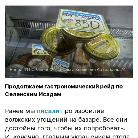
Вчера, 11:00
Разное
Фото:
Ольга Корженко
Астрахань 24
Продолжаем гастрономический рейд по
Селенским Исадам
Ранее мы
писали
про изобилие
волжских угощений на базаре. Все они
достойны того, чтобы их попробовать.
И, конечно, главным украшением стола