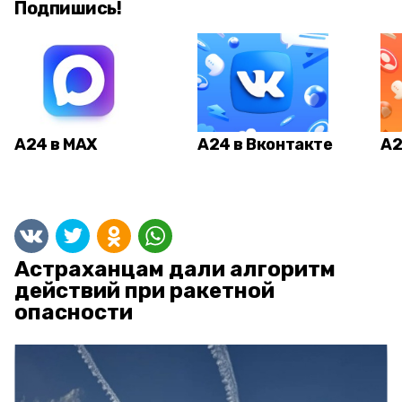
Подпишись!
А24 в MAX
А24 в Вконтакте
А2
Астраханцам дали алгоритм
действий при ракетной
опасности