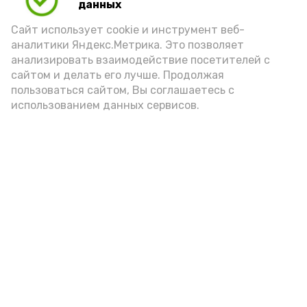
данных
Видео: управление пресс-службы и информации
Сайт использует cookie и инструмент веб-
администрации губернатора АО
аналитики Яндекс.Метрика. Это позволяет
анализировать взаимодействие посетителей с
сайтом и делать его лучше. Продолжая
год единства народов
закон
пользоваться сайтом, Вы соглашаетесь с
использованием данных сервисов.
Подпишись!
А24 в MAX
А24 в Вконтакте
А2