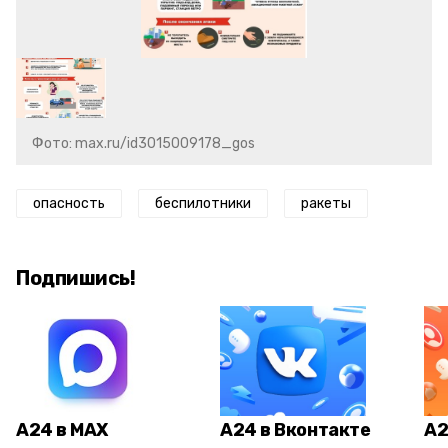
Фото: max.ru/id3015009178_gos
опасность
беспилотники
ракеты
Подпишись!
А24 в MAX
А24 в Вконтакте
А2