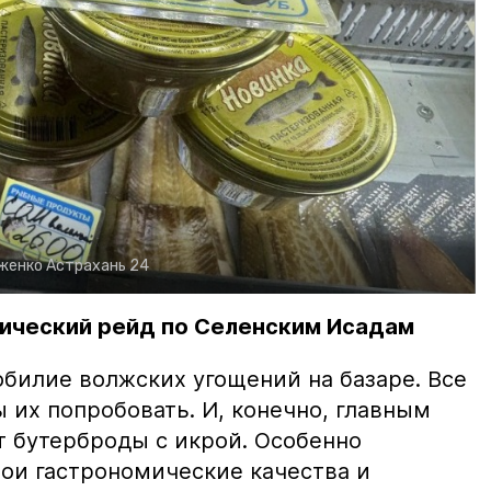
рженко
Астрахань 24
ический рейд по Селенским Исадам
билие волжских угощений на базаре. Все
ы их попробовать. И, конечно, главным
т бутерброды с икрой. Особенно
вои гастрономические качества и