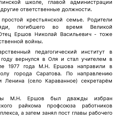
инской школе, главой администрации
 другие ответственные должности.
простой крестьянской семье. Родители
яди, погибшего во время Великой
Отец Ершов Николай Васильевич - тоже
ственной войны.
арственный педагогический институт в
 году вернулся в Оля и стал учителем в
ле 1977 года М.Н. Ершова направили в
лу города Саратова. По направлению
 Ленина (село Караванное) секретарём
ды М.Н. Ершов был дважды избран
ского райкома профсоюза работников
екса, а затем занял пост главы рабочего