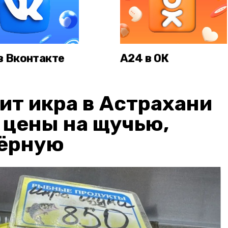
в Вконтакте
А24 в ОК
ит икра в Астрахани
: цены на щучью,
чёрную