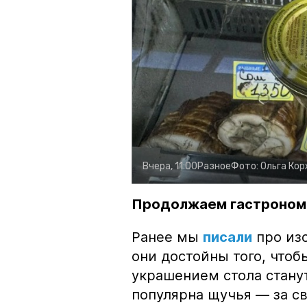
Вчера, 11:00
Разное
Фото:
Ольга Ко
Продолжаем гастроном
Ранее мы
писали
про изо
они достойны того, чтоб
украшением стола стану
популярна щучья — за с