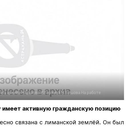
:
Из архива М.Ершова
Из архива М. Ершова
На работе
у имеет активную гражданскую позицию
есно связана с лиманской землёй. Он был