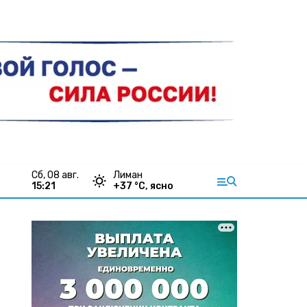
сб, 08 авг.
Лиман
15:21
+
37
°С,
ясно