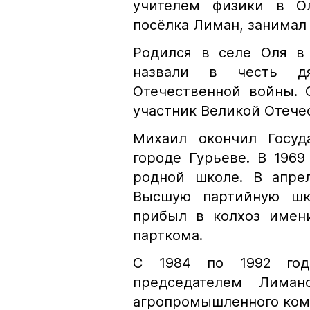
учителем физики в Ол
посёлка Лиман, занимал
Родился в селе Оля в 
назвали в честь д
Отечественной войны. 
участник Великой Отече
Михаил окончил Госуд
городе Гурьеве. В 1969
родной школе. В апре
Высшую партийную шко
прибыл в колхоз имени
парткома.
С 1984 по 1992 го
председателем Лиман
агропромышленного компл