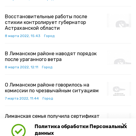
Восстановительные работы после
стихии контролирует губернатор
Астраханской области
8 марта 2022, 15:43
Город
В Лиманском районе наводят порядок
после ураганного ветра
8 марта 2022, 12:11
Город
О Лиманском районе говорилось на
комиссии по чрезвычайным ситуациям
7 марта 2022, 11:44
Город
Лиманская семья получила сертификат
на социальную выплату для
Политика обработки Персональных
приобретения жилья
данных
3 марта 2022, 22:47
Город