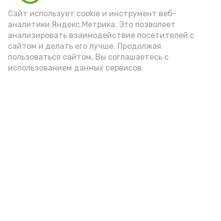
Сайт использует cookie и инструмент веб-
аналитики Яндекс.Метрика. Это позволяет
В посёлке Лиман идёт строительство
анализировать взаимодействие посетителей с
домов для детей-сирот
сайтом и делать его лучше. Продолжая
3 марта 2022, 15:14
Город
пользоваться сайтом, Вы соглашаетесь с
использованием данных сервисов.
Ёлочки с центральной площади Лимана
переезжают на новое место
1 марта 2022, 14:43
Город
Бывший глава посёлка Лиман отмечает
75-летие
26 февраля 2022, 10:55
Город
О мусоре лиманцы сигнализируют
через социальные сети
25 февраля 2022, 16:02
Город