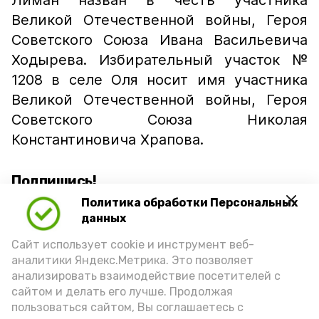
Лиман назван в честь участника
Великой Отечественной войны, Героя
Советского Союза Ивана Васильевича
Ходырева. Избирательный участок №
1208 в селе Оля носит имя участника
Великой Отечественной войны, Героя
Советского Союза Николая
Константиновича Храпова.
Подпишись!
Политика обработки Персональных
данных
Сайт использует cookie и инструмент веб-
аналитики Яндекс.Метрика. Это позволяет
анализировать взаимодействие посетителей с
А24 в MAX
А24 в Вконтакте
А2
сайтом и делать его лучше. Продолжая
пользоваться сайтом, Вы соглашаетесь с