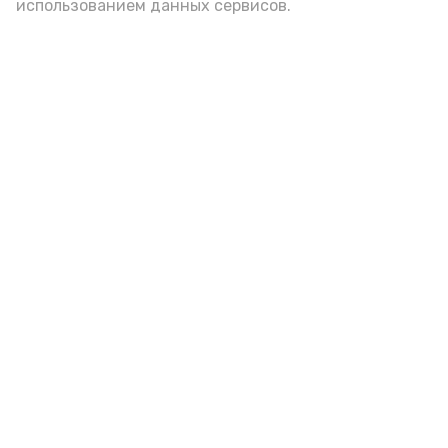
использованием данных сервисов.
«Сервисы Астраханской
области» теперь доступны в
приложении MAX
Сегодня, 15:51
Общество
Фото:
max.ru/babushkin30
Удобная цифровая площадка позволяет